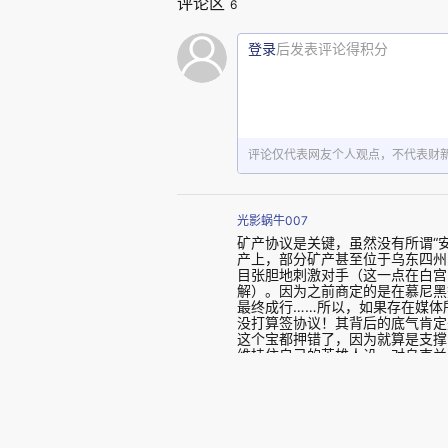
评论区
6
登录
后发表评论得积分
评论仅代表网友个人观点，不代表财
光影蜗牛007
矿产协议是关键，虽然没有所谓“
产上，部分矿产甚至位于乌东四州
目张胆地刺激对手（这一点在白宫
解）。因为之前商定的是在慕尼黑
最终成行……所以，如果存在媒体
没打算签协议！其背后的底气肯定
这个宝都押错了，因为就算是支撑
维持住自己的英雄人设，对乌克兰
2025-03-03 03:20 · 河南
康康3642
签下城下之盟就有好处