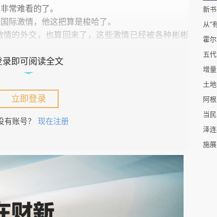
文
是非常难看的了。
把国际激情，他这把算是梭哈了。
20
激情的外交，也算回来了，这些激情已经被各种彬彬
20
20
登录即可阅读全文
20
20
202
立即登录
最
没有账号？
现在注册
从“
霍尔
五代
增量
土地