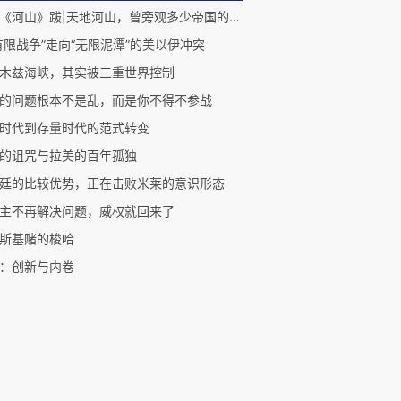
章归档
4篇
26年
5篇
25年
1篇
24年
4篇
23年
4篇
22年
1篇
1年
新文章
新书《河山》跋|天地河山，曾旁观多少帝国的兴与亡
有限战争”走向“无限泥潭”的美以伊冲突
木兹海峡，其实被三重世界控制
的问题根本不是乱，而是你不得不参战
时代到存量时代的范式转变
的诅咒与拉美的百年孤独