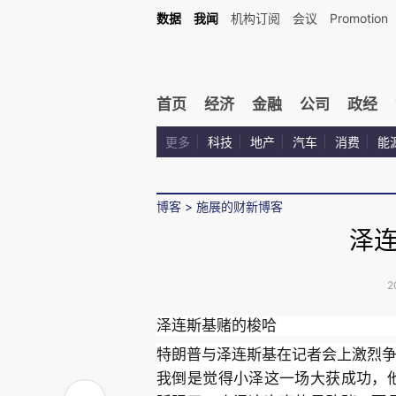
数据
我闻
机构订阅
会议
Promotion
首页
经济
金融
公司
政经
更多
科技
地产
汽车
消费
能
博客
>
施展的财新博客
泽
2
泽连斯基赌的梭哈
特朗普与泽连斯基在记者会上激烈
我倒是觉得小泽这一场大获成功，