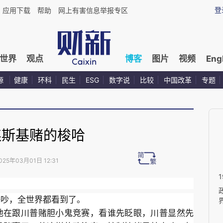
登
应用下载
帮助
网上有害信息举报专区
世界
观点
博客
图片
视频
Eng
源
健康
环科
民生
ESG
数字说
比较
中国改革
专题
连斯基赌的梭哈
025年03月01日 12:31
争吵，全世界都看到了。
他在跟川普赌胆小鬼竞赛，看谁先眨眼，川普显然先