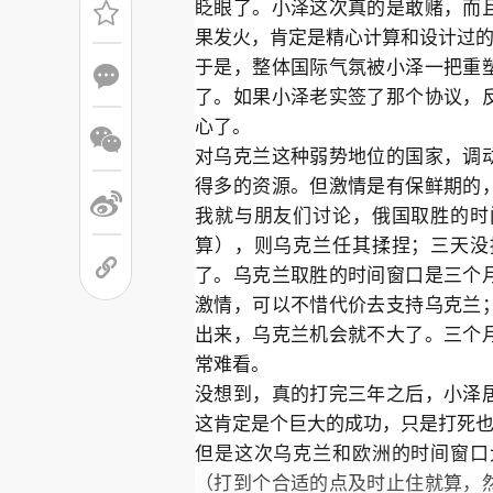
眨眼了。小泽这次真的是敢赌，而
果发火，肯定是精心计算和设计过
于是，整体国际气氛被小泽一把重
了。如果小泽老实签了那个协议，
心了。
对乌克兰这种弱势地位的国家，调
得多的资源。但激情是有保鲜期的
我就与朋友们讨论，俄国取胜的时
算），则乌克兰任其揉捏；三天没
了。乌克兰取胜的时间窗口是三个
激情，可以不惜代价去支持乌克兰
出来，乌克兰机会就不大了。三个
常难看。
没想到，真的打完三年之后，小泽
这肯定是个巨大的成功，只是打死
但是这次乌克兰和欧洲的时间窗口
（打到个合适的点及时止住就算，