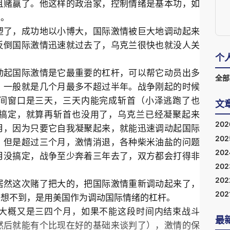
且赌赢了。他这样的政治家，控制情绪是基本功，如
的。
塑了，成功地以小博大，国际激情被巨大地调动起来
反倒国际激情迅速就过去了，乌克兰很快也就没人关
个
动起国际激情是它最重要的杠杆，可以帮它动员出多
全部
，一般就是几个月最多不超过半年。战争刚起的时候
间窗口是三天，三天内能完成斩首（小泽逃跑了也
搞定，就算再斩首也没用了，乌克兰已经凝聚起来
月，因为只要它自我凝聚起来，就能迅速调动起国际
；但是超过三个月，激情消退，各种柴米油盐的问题
月没搞定，战争至少奔着三年去了，双方都会打得非
居然这次赌了把大的，把国际激情重新调动起来了，
也想不到，是用美国作为调动国际情绪的杠杆。
大概又是三四个月，如果不能这段时间内结束战斗
然后就能有个比现在好的基础来谈判了），激情的保