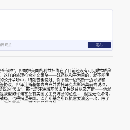
新网观点
发布
安全保障”，但却把美国的利益捆绑在了目前还没有可见收益的矿
，这样的处理符合外交策略——既然以和平为目的，就不能明
的公开争吵中，特朗普也说过：你不能一边骂街一边寻求和
签协议，但泽连斯基想去白宫并委托马克龙斯塔莫前去说项，
所说的“伏击”，那也是泽连斯基伏击了特朗普以及万斯——他就
是欧盟的许诺甚至有美国民主党阵营的怂恿……但是无论如何，
战局，也得指望美国。泽连斯基之所以执意要演这一出，除了
、对乌克兰人，都没有任何好处……
·
回复
？索性投降算了。