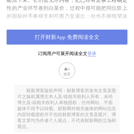
能活下来。它们会无尽内卷，把已经有足够工程确定
性的产业环节卷到白菜价，过程中很可能把同位阶上
的国际对手卷得无利可图乃至退出；但也不能指望这
些无尽内卷的企业向上突破，进入到无工程确定性的
环节了，因为那需要足够的利润积累以供充满不确定
打开财新App 免费阅读全文
性的研发所需。
订阅用户可展开阅读全文
登录
0
推荐
财新博客版权声明：财新博客所发布文章及图
片之版权属博主本人及/或相关权利人所有，未经
博主及/或相关权利人单独授权，任何网站、平面
媒体不得予以转载。财新网对相关媒体的网站信息
内容转载授权并不包括财新博客的文章及图片。博
客文章均为作者个人观点，不代表财新网的立场和
观点。
6、要解决这种悖论式的状态，实际上需要靠市场化的