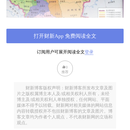
打开财新App 免费阅读全文
订阅用户可展开阅读全文
登录
这个新生的国家是从沙俄、奥匈帝国、德意志帝国的
碎片拼合出来的，三套法律、三种官僚体系、三种行
0
政传统混杂在一起；在普鲁士刻板又高效的环境中成
推荐
长起来的人，发现很难适应那些在奥匈帝国成长之人
文雅的工作习惯，更不要提在低效专制的沙皇官僚机
财新博客版权声明：财新博客所发布文章及图
构下熏陶的人们了。更何况，新生波兰的境内，还有
片之版权属博主本人及/或相关权利人所有，未经
博主及/或相关权利人单独授权，任何网站、平面
数百万少数族裔生活在边境地带，民族认同脆弱；经
媒体不得予以转载。财新网对相关媒体的网站信息
济凋敝，社会结构破碎。
内容转载授权并不包括财新博客的文章及图片。博
客文章均为作者个人观点，不代表财新网的立场和
波兰的宪法、议会、选举在1918年就建立起来了，但
观点。
它们运行的社会基础远未成熟。各派政治势力诛心般